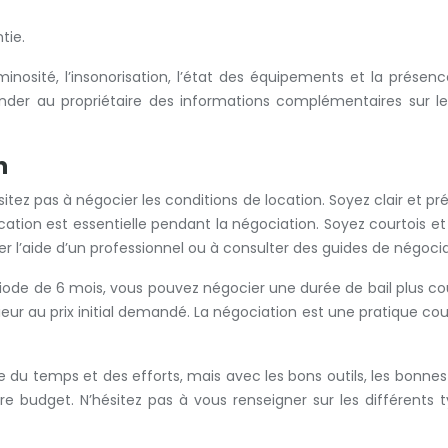
tie.
uminosité, l’insonorisation, l’état des équipements et la prése
mander au propriétaire des informations complémentaires sur l
n
itez pas à négocier les conditions de location. Soyez clair et pr
ation est essentielle pendant la négociation. Soyez courtois e
r l’aide d’un professionnel ou à consulter des guides de négociat
iode de 6 mois, vous pouvez négocier une durée de bail plus c
eur au prix initial demandé. La négociation est une pratique co
e du temps et des efforts, mais avec les bons outils, les bonne
budget. N’hésitez pas à vous renseigner sur les différents ty